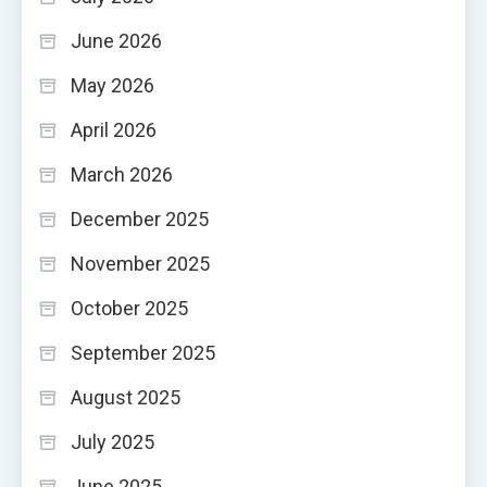
June 2026
May 2026
April 2026
March 2026
December 2025
November 2025
October 2025
September 2025
August 2025
July 2025
June 2025