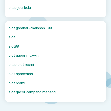
situs judi bola
slot garansi kekalahan 100
slot
slot88
slot gacor maxwin
situs slot resmi
slot spaceman
slot resmi
slot gacor gampang menang