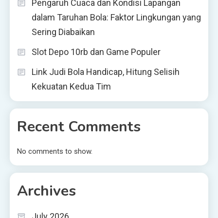
Pengaruh Cuaca dan Kondisi Lapangan
dalam Taruhan Bola: Faktor Lingkungan yang
Sering Diabaikan
Slot Depo 10rb dan Game Populer
Link Judi Bola Handicap, Hitung Selisih
Kekuatan Kedua Tim
Recent Comments
No comments to show.
Archives
July 2026