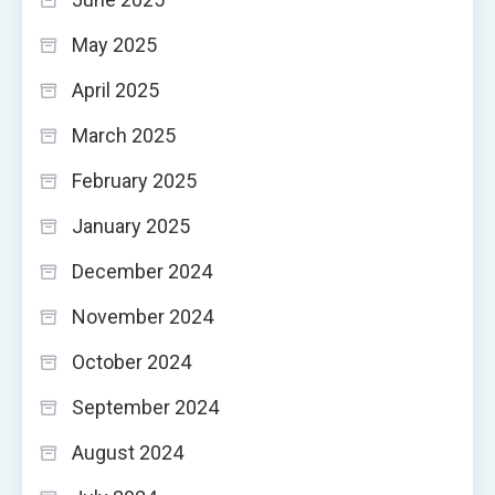
May 2025
April 2025
March 2025
February 2025
January 2025
December 2024
November 2024
October 2024
September 2024
August 2024