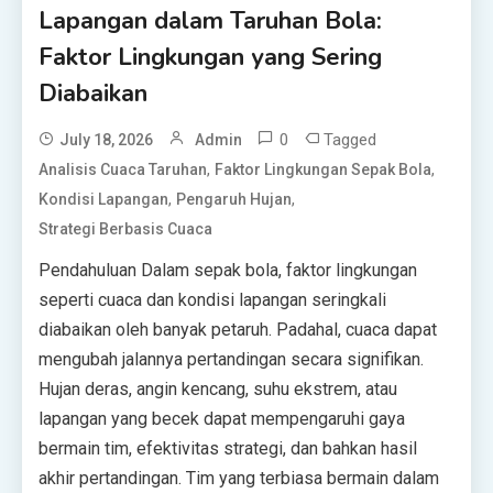
Lapangan dalam Taruhan Bola:
Faktor Lingkungan yang Sering
Diabaikan
0
Tagged
July 18, 2026
Admin
,
,
Analisis Cuaca Taruhan
Faktor Lingkungan Sepak Bola
,
,
Kondisi Lapangan
Pengaruh Hujan
Strategi Berbasis Cuaca
Pendahuluan Dalam sepak bola, faktor lingkungan
seperti cuaca dan kondisi lapangan seringkali
diabaikan oleh banyak petaruh. Padahal, cuaca dapat
mengubah jalannya pertandingan secara signifikan.
Hujan deras, angin kencang, suhu ekstrem, atau
lapangan yang becek dapat mempengaruhi gaya
bermain tim, efektivitas strategi, dan bahkan hasil
akhir pertandingan. Tim yang terbiasa bermain dalam