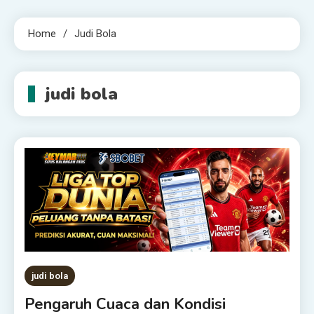
Home
Judi Bola
judi bola
judi bola
Pengaruh Cuaca dan Kondisi