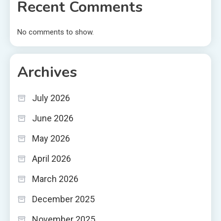
Recent Comments
No comments to show.
Archives
July 2026
June 2026
May 2026
April 2026
March 2026
December 2025
November 2025