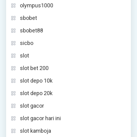
olympus1000
sbobet
sbobet88
sicbo
slot
slot bet 200
slot depo 10k
slot depo 20k
slot gacor
slot gacor hari ini
slot kamboja