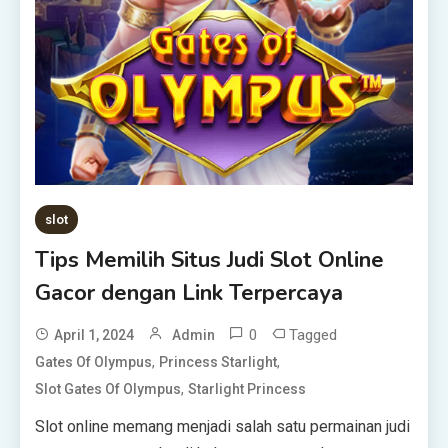
slot
Tips Memilih Situs Judi Slot Online
Gacor dengan Link Terpercaya
0
Tagged
April 1, 2024
Admin
,
,
Gates Of Olympus
Princess Starlight
,
Slot Gates Of Olympus
Starlight Princess
Slot online memang menjadi salah satu permainan judi