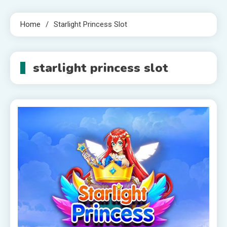
Home
Starlight Princess Slot
starlight princess slot