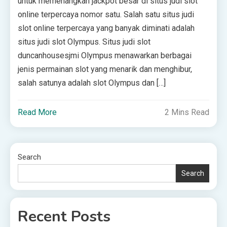
untuk memenangkan jackpot besar di situs judi slot
online terpercaya nomor satu. Salah satu situs judi
slot online terpercaya yang banyak diminati adalah
situs judi slot Olympus. Situs judi slot
duncanhousesjmi Olympus menawarkan berbagai
jenis permainan slot yang menarik dan menghibur,
salah satunya adalah slot Olympus dan […]
Read More
2 Mins Read
Search
Search
Recent Posts