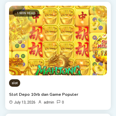
1 MIN READ
slot
Slot Depo 10rb dan Game Populer
0
July 13, 2026
admin