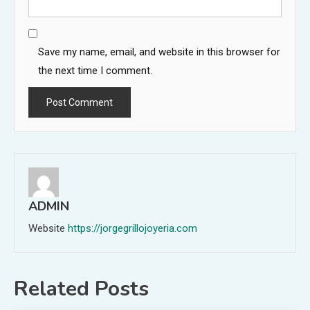
Save my name, email, and website in this browser for
the next time I comment.
ADMIN
Website
https://jorgegrillojoyeria.com
Related Posts