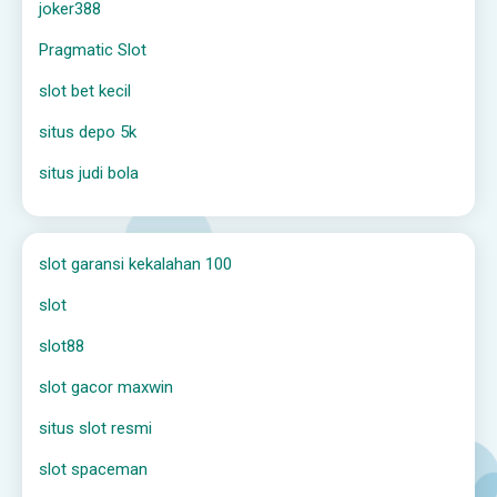
joker388
Pragmatic Slot
slot bet kecil
situs depo 5k
situs judi bola
slot garansi kekalahan 100
slot
slot88
slot gacor maxwin
situs slot resmi
slot spaceman