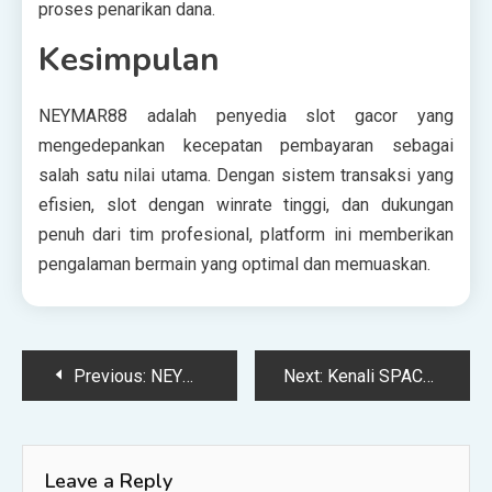
proses penarikan dana.
Kesimpulan
NEYMAR88 adalah penyedia slot gacor yang
mengedepankan kecepatan pembayaran sebagai
salah satu nilai utama. Dengan sistem transaksi yang
efisien, slot dengan winrate tinggi, dan dukungan
penuh dari tim profesional, platform ini memberikan
pengalaman bermain yang optimal dan memuaskan.
Post
Previous:
NEYMAR88: Situs Slot Paling Gacor dengan RTP Tinggi dan Server Kamboja
Next:
Kenali SPACEMAN Slot, Game Paling Gacor dari Pragmatic Play di NEYMAR88
navigation
Leave a Reply