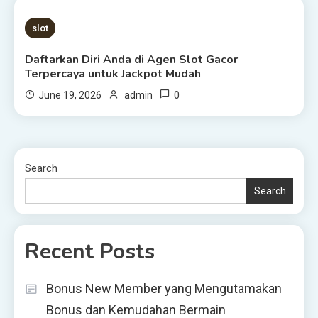
3 MINS READ
slot
Daftarkan Diri Anda di Agen Slot Gacor
Terpercaya untuk Jackpot Mudah
0
June 19, 2026
admin
Search
Search
Recent Posts
Bonus New Member yang Mengutamakan
Bonus dan Kemudahan Bermain