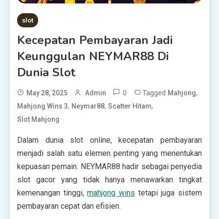
slot
Kecepatan Pembayaran Jadi
Keunggulan NEYMAR88 Di
Dunia Slot
0
Tagged
,
May 28, 2025
Admin
Mahjong
,
,
,
Mahjong Wins 3
Neymar88
Scatter Hitam
Slot Mahjong
Dalam dunia slot online, kecepatan pembayaran
menjadi salah satu elemen penting yang menentukan
kepuasan pemain. NEYMAR88 hadir sebagai penyedia
slot gacor yang tidak hanya menawarkan tingkat
kemenangan tinggi,
mahjong wins
tetapi juga sistem
pembayaran cepat dan efisien.