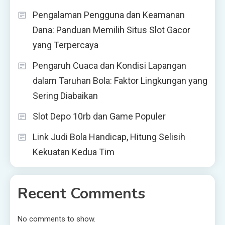
Pengalaman Pengguna dan Keamanan
Dana: Panduan Memilih Situs Slot Gacor
yang Terpercaya
Pengaruh Cuaca dan Kondisi Lapangan
dalam Taruhan Bola: Faktor Lingkungan yang
Sering Diabaikan
Slot Depo 10rb dan Game Populer
Link Judi Bola Handicap, Hitung Selisih
Kekuatan Kedua Tim
Recent Comments
No comments to show.