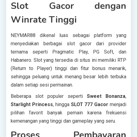
Slot Gacor dengan
Winrate Tinggi
NEYMAR88 dikenal luas sebagai platform yang
menyediakan berbagai slot gacor dari provider
ternama seperti Pragmatic Play, PG Soft, dan
Habanero. Slot yang tersedia di situs ini memiliki RTP
(Return to Player) tinggi dan fitur bonus menarik,
sehingga peluang untuk menang besar lebih terbuka
dalam setiap sesi permainan.
Beberapa slot populer seperti
Sweet Bonanza
,
Starlight Princess
, hingga
SLOT 777 Gacor
menjadi
pilihan favorit banyak pemain karena frekuensi
kemenangan yang tinggi dan gameplay yang seru.
Proses Pembayaran