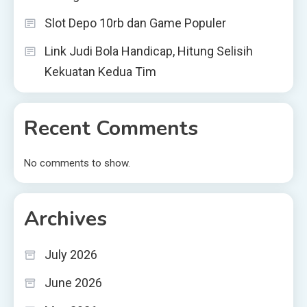
Slot Depo 10rb dan Game Populer
Link Judi Bola Handicap, Hitung Selisih
Kekuatan Kedua Tim
Recent Comments
No comments to show.
Archives
July 2026
June 2026