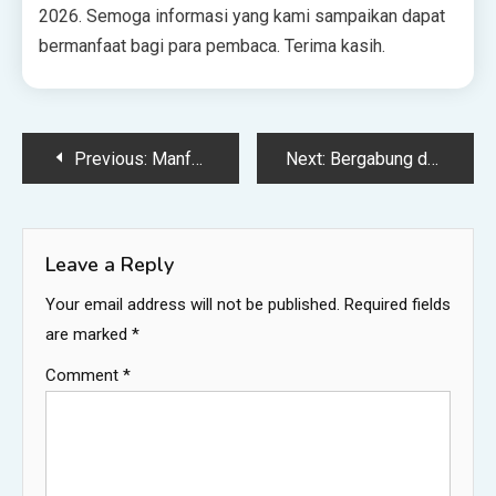
2026. Semoga informasi yang kami sampaikan dapat
bermanfaat bagi para pembaca. Terima kasih.
Post
Previous:
Manfaat Bergabung dengan Situs777 yang Terpercaya di Tahun 2026
Next:
Bergabung dan Menangkan Hadiah Besar di Situs Pragmatic 2026 Terpercaya
navigation
Leave a Reply
Your email address will not be published.
Required fields
are marked
*
Comment
*