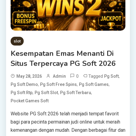
slot
Kesempatan Emas Menanti Di
Situs Terpercaya PG Soft 2026
0
Tagged
,
May 28, 2026
Admin
Pg Soft
,
,
,
Pg Soft Demo
Pg Soft Free Spins
Pg Soft Games
,
,
,
Pg Soft Rtp
Pg Soft Slot
Pg Soft Terbaru
Pocket Games Soft
Website PG Soft 2026 telah menjadi tempat favorit
bagi para pecinta permainan judi online untuk meraih
kemenangan dengan mudah. Dengan berbagai fitur dan