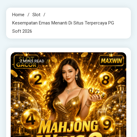
Home
Slot
Kesempatan Emas Menanti Di Situs Terpercaya PG
Soft 2026
2 MINS READ