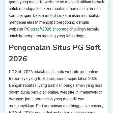
game yang menarik, website ini menjadi pilihan terbaik
untuk mendapatkan kesempatan emas dalam meraih
kemenangan. Dalam artikel ini, kami akan membahas
mengenai alasan mengapa bergabung dengan
website PG
pgsoft2026.shop
adalah pilihan terbaik
untuk kesempatan menang yang lebih tinggi.
Pengenalan Situs PG Soft
2026
PG Soft 2026 adalah salah satu website judi online
terpercaya yang telah beroperasi sejak tahun 2026.
Dengan reputasi yang baik dan pengalaman yang luas
dalam dunia perjudian online, website ini menawarkan
berbagai jenis permainan yang menarik dan
mengasyikkan. Dari permainan slot hingga live casino,
PG Soft 2026 menyediakan berbagai pilihan game