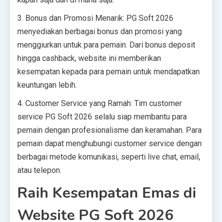
3. Bonus dan Promosi Menarik: PG Soft 2026
menyediakan berbagai bonus dan promosi yang
menggiurkan untuk para pemain. Dari bonus deposit
hingga cashback, website ini memberikan
kesempatan kepada para pemain untuk mendapatkan
keuntungan lebih.
4. Customer Service yang Ramah: Tim customer
service PG Soft 2026 selalu siap membantu para
pemain dengan profesionalisme dan keramahan. Para
pemain dapat menghubungi customer service dengan
berbagai metode komunikasi, seperti live chat, email,
atau telepon.
Raih Kesempatan Emas di
Website PG Soft 2026