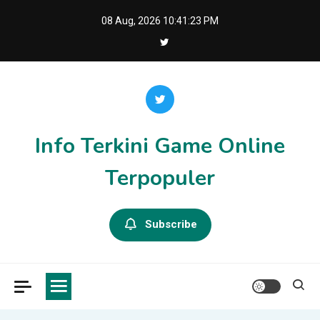
Skip
08 Aug, 2026
10:41:24 PM
to
content
Info Terkini Game Online
Terpopuler
Subscribe