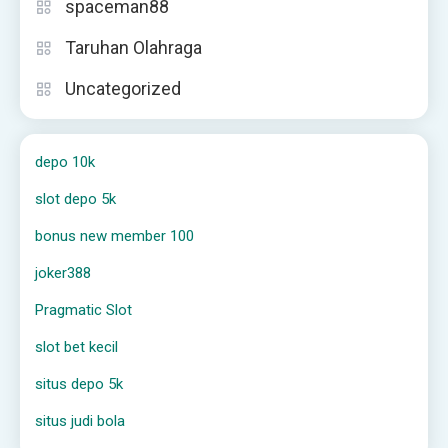
spaceman88
Taruhan Olahraga
Uncategorized
depo 10k
slot depo 5k
bonus new member 100
joker388
Pragmatic Slot
slot bet kecil
situs depo 5k
situs judi bola