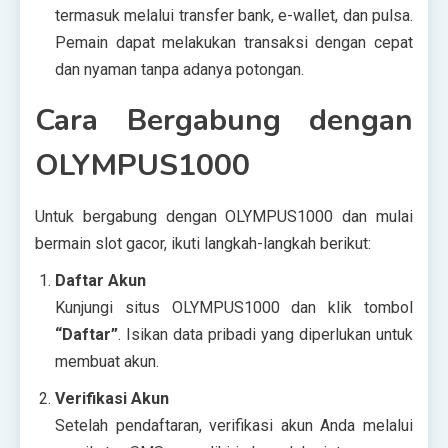
termasuk melalui transfer bank, e-wallet, dan pulsa.
Pemain dapat melakukan transaksi dengan cepat
dan nyaman tanpa adanya potongan.
Cara Bergabung dengan
OLYMPUS1000
Untuk bergabung dengan OLYMPUS1000 dan mulai
bermain slot gacor, ikuti langkah-langkah berikut:
Daftar Akun
Kunjungi situs OLYMPUS1000 dan klik tombol
“Daftar”
. Isikan data pribadi yang diperlukan untuk
membuat akun.
Verifikasi Akun
Setelah pendaftaran, verifikasi akun Anda melalui