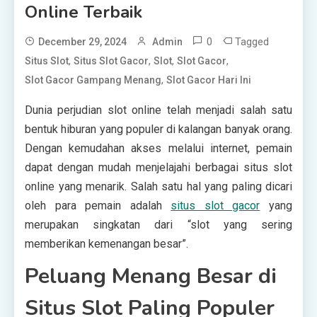
Online Terbaik
0
Tagged
December 29, 2024
Admin
,
,
,
,
Situs Slot
Situs Slot Gacor
Slot
Slot Gacor
,
Slot Gacor Gampang Menang
Slot Gacor Hari Ini
Dunia perjudian slot online telah menjadi salah satu
bentuk hiburan yang populer di kalangan banyak orang.
Dengan kemudahan akses melalui internet, pemain
dapat dengan mudah menjelajahi berbagai situs slot
online yang menarik. Salah satu hal yang paling dicari
oleh para pemain adalah
situs slot gacor
yang
merupakan singkatan dari “slot yang sering
memberikan kemenangan besar”.
Peluang Menang Besar di
Situs Slot Paling Populer