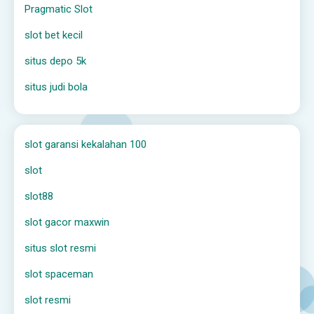
Pragmatic Slot
slot bet kecil
situs depo 5k
situs judi bola
slot garansi kekalahan 100
slot
slot88
slot gacor maxwin
situs slot resmi
slot spaceman
slot resmi