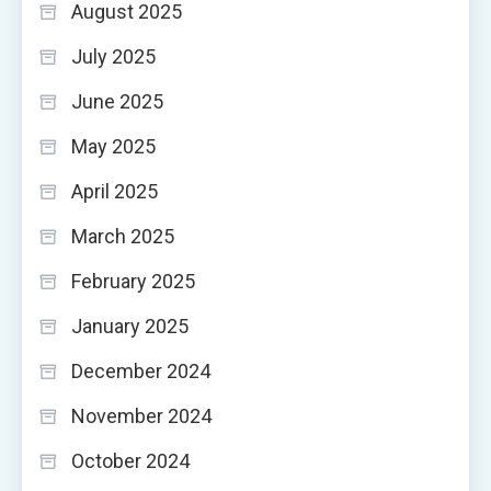
August 2025
July 2025
June 2025
May 2025
April 2025
March 2025
February 2025
January 2025
December 2024
November 2024
October 2024