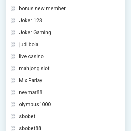
bonus new member
Joker 123
Joker Gaming
judi bola
live casino
mahjong slot
Mix Parlay
neymar88
olympus1000
sbobet
sbobet88