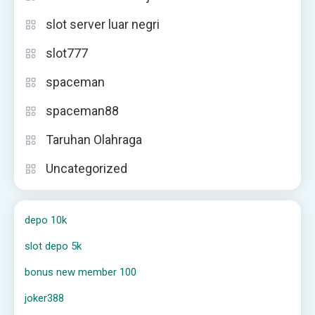
slot server luar negri
slot777
spaceman
spaceman88
Taruhan Olahraga
Uncategorized
depo 10k
slot depo 5k
bonus new member 100
joker388