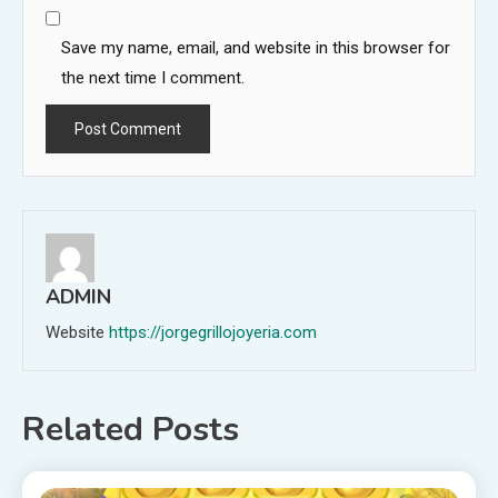
Save my name, email, and website in this browser for
the next time I comment.
ADMIN
Website
https://jorgegrillojoyeria.com
Related Posts