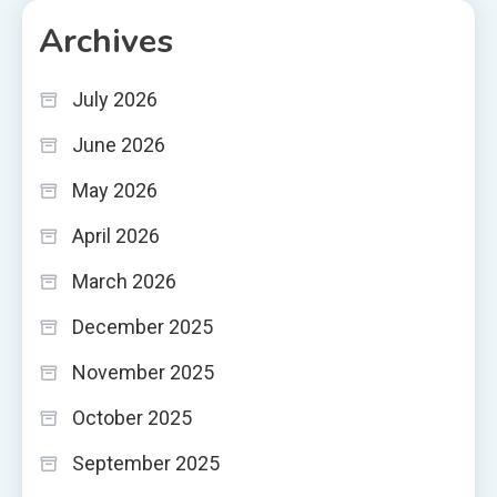
Archives
July 2026
June 2026
May 2026
April 2026
March 2026
December 2025
November 2025
October 2025
September 2025