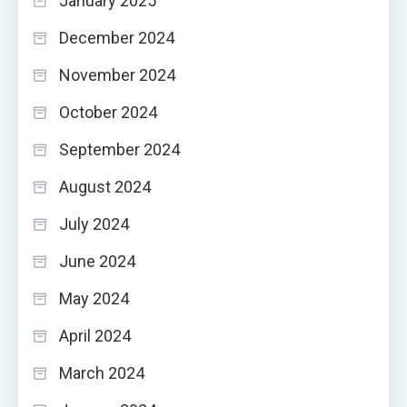
January 2025
December 2024
November 2024
October 2024
September 2024
August 2024
July 2024
June 2024
May 2024
April 2024
March 2024