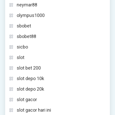
neymar88
olympus1000
sbobet
sbobet88
sicbo
slot
slot bet 200
slot depo 10k
slot depo 20k
slot gacor
slot gacor hari ini