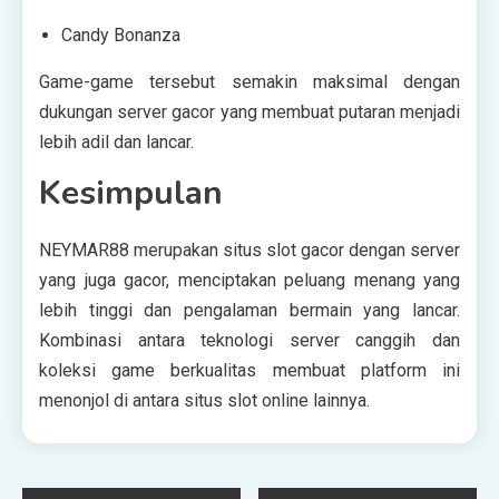
Candy Bonanza
Game-game tersebut semakin maksimal dengan
dukungan server gacor yang membuat putaran menjadi
lebih adil dan lancar.
Kesimpulan
NEYMAR88 merupakan situs slot gacor dengan server
yang juga gacor, menciptakan peluang menang yang
lebih tinggi dan pengalaman bermain yang lancar.
Kombinasi antara teknologi server canggih dan
koleksi game berkualitas membuat platform ini
menonjol di antara situs slot online lainnya.