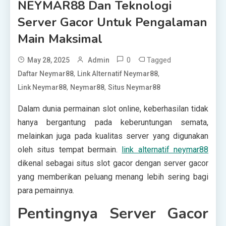
NEYMAR88 Dan Teknologi
Server Gacor Untuk Pengalaman
Main Maksimal
0
Tagged
May 28, 2025
Admin
,
,
Daftar Neymar88
Link Alternatif Neymar88
,
,
Link Neymar88
Neymar88
Situs Neymar88
Dalam dunia permainan slot online, keberhasilan tidak
hanya bergantung pada keberuntungan semata,
melainkan juga pada kualitas server yang digunakan
oleh situs tempat bermain.
link alternatif neymar88
dikenal sebagai situs slot gacor dengan server gacor
yang memberikan peluang menang lebih sering bagi
para pemainnya.
Pentingnya Server Gacor