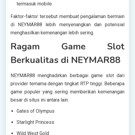
termasuk mobile
Faktor-faktor tersebut membuat pengalaman bermain
di NEYMAR88 lebih menyenangkan dan potensial
menghasilkan kemenangan lebih sering.
Ragam Game Slot
Berkualitas di NEYMAR88
NEYMAR88 menghadirkan berbagai game slot dari
provider ternama dengan tingkat RTP tinggi. Beberapa
game populer yang sering memberikan kemenangan
besar di situs ini antara lain:
Gates of Olympus
Starlight Princess
Wild West Gold