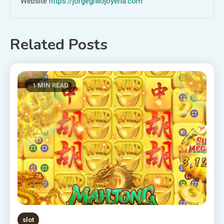
Website
https://jorgegrillojoyeria.com
Related Posts
1 MIN READ
slot