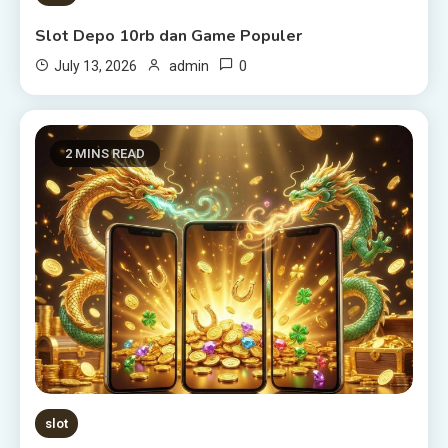
Slot Depo 10rb dan Game Populer
0
July 13, 2026
admin
2 MINS READ
slot