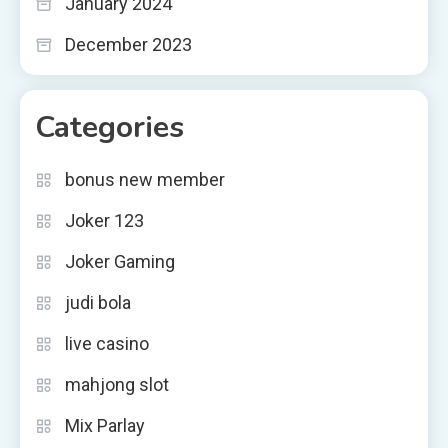
January 2024
December 2023
Categories
bonus new member
Joker 123
Joker Gaming
judi bola
live casino
mahjong slot
Mix Parlay