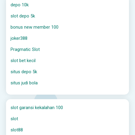
depo 10k
slot depo 5k
bonus new member 100
joker388
Pragmatic Slot
slot bet kecil
situs depo 5k
situs judi bola
slot garansi kekalahan 100
slot
slot88