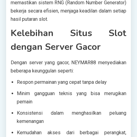
memastikan sistem RNG (Random Number Generator)
bekerja secara efisien, menjaga keadilan dalam setiap
hasil putaran slot.
Kelebihan Situs Slot
dengan Server Gacor
Dengan server yang gacor, NEYMAR88 menyediakan
beberapa keunggulan seperti:
Respon permainan yang cepat tanpa delay
Minim gangguan teknis yang bisa merugikan
pemain
Konsistensi dalam menghasilkan peluang
kemenangan
Kemudahan akses dari berbagai perangkat,