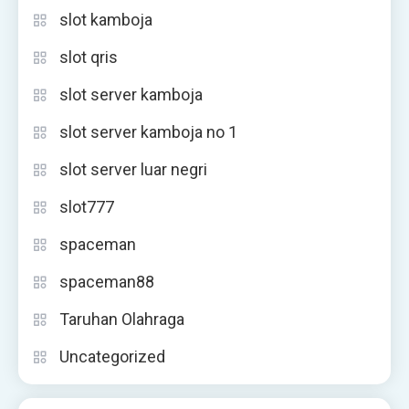
slot kamboja
slot qris
slot server kamboja
slot server kamboja no 1
slot server luar negri
slot777
spaceman
spaceman88
Taruhan Olahraga
Uncategorized