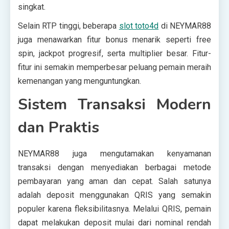
singkat.
Selain RTP tinggi, beberapa
slot toto4d
di NEYMAR88
juga menawarkan fitur bonus menarik seperti free
spin, jackpot progresif, serta multiplier besar. Fitur-
fitur ini semakin memperbesar peluang pemain meraih
kemenangan yang menguntungkan.
Sistem Transaksi Modern
dan Praktis
NEYMAR88 juga mengutamakan kenyamanan
transaksi dengan menyediakan berbagai metode
pembayaran yang aman dan cepat. Salah satunya
adalah deposit menggunakan QRIS yang semakin
populer karena fleksibilitasnya. Melalui QRIS, pemain
dapat melakukan deposit mulai dari nominal rendah