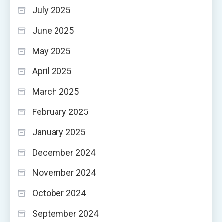
July 2025
June 2025
May 2025
April 2025
March 2025
February 2025
January 2025
December 2024
November 2024
October 2024
September 2024