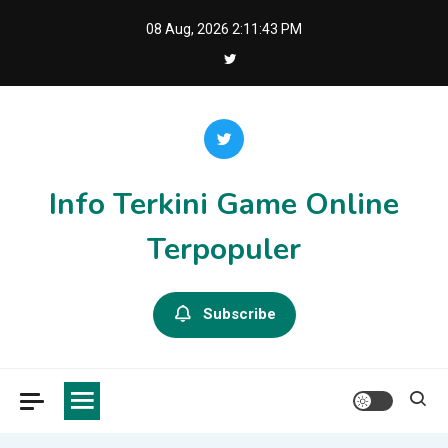
Skip
08 Aug, 2026
2:11:44 PM
to
content
Info Terkini Game Online
Terpopuler
Subscribe