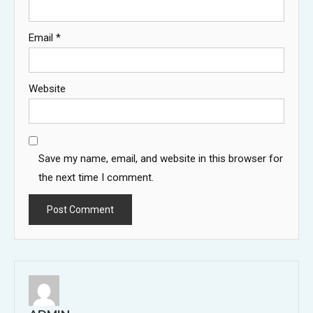
Email
*
Website
Save my name, email, and website in this browser for
the next time I comment.