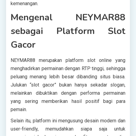
kemenangan.
Mengenal NEYMAR88
sebagai Platform Slot
Gacor
NEYMAR88 merupakan platform slot online yang
menghadirkan permainan dengan RTP tinggi, sehingga
peluang menang lebih besar dibanding situs biasa.
Julukan “slot gacor” bukan hanya sekadar slogan,
melainkan dibuktikan dengan performa permainan
yang sering memberikan hasil positif bagi para
pemain.
Selain itu, platform ini mengusung desain modern dan
user-friendly, memudahkan siapa saja untuk