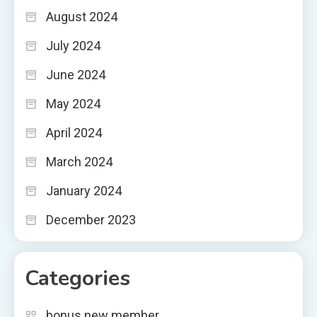
August 2024
July 2024
June 2024
May 2024
April 2024
March 2024
January 2024
December 2023
Categories
bonus new member