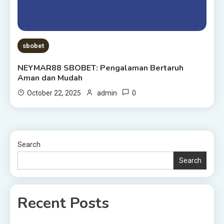
sbobet
NEYMAR88 SBOBET: Pengalaman Bertaruh
Aman dan Mudah
0
October 22, 2025
admin
Search
Search
Recent Posts