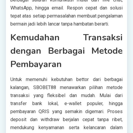
WhatsApp, hingga email. Respon cepat dan solusi
tepat atas setiap permasalahan membuat pengalaman
bermain jadi lebih lancar tanpa hambatan berarti.
Kemudahan Transaksi
dengan Berbagai Metode
Pembayaran
Untuk memenuhi kebutuhan bettor dari berbagai
kalangan, SBOBET88 menawarkan pilihan metode
transaksi yang fleksibel dan mudah. Mulai dari
transfer bank lokal, e-wallet populer, hingga
pembayaran QRIS yang semakin digemari. Proses
deposit dan withdraw berjalan cepat tanpa ribet,
mendukung kenyamanan serta kelancaran dalam