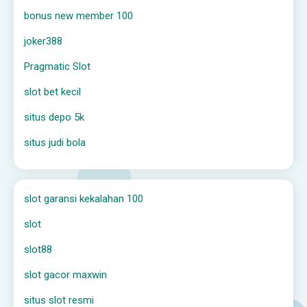
bonus new member 100
joker388
Pragmatic Slot
slot bet kecil
situs depo 5k
situs judi bola
slot garansi kekalahan 100
slot
slot88
slot gacor maxwin
situs slot resmi