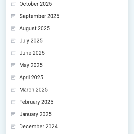
October 2025
September 2025
August 2025
July 2025
June 2025
May 2025
April 2025
March 2025
February 2025
January 2025
December 2024