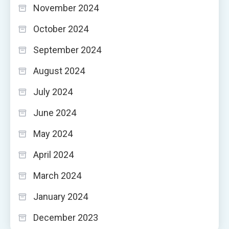
November 2024
October 2024
September 2024
August 2024
July 2024
June 2024
May 2024
April 2024
March 2024
January 2024
December 2023