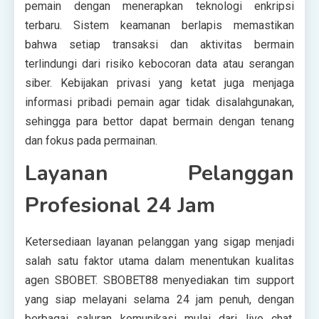
pemain dengan menerapkan teknologi enkripsi
terbaru. Sistem keamanan berlapis memastikan
bahwa setiap transaksi dan aktivitas bermain
terlindungi dari risiko kebocoran data atau serangan
siber. Kebijakan privasi yang ketat juga menjaga
informasi pribadi pemain agar tidak disalahgunakan,
sehingga para bettor dapat bermain dengan tenang
dan fokus pada permainan.
Layanan Pelanggan
Profesional 24 Jam
Ketersediaan layanan pelanggan yang sigap menjadi
salah satu faktor utama dalam menentukan kualitas
agen SBOBET. SBOBET88 menyediakan tim support
yang siap melayani selama 24 jam penuh, dengan
berbagai saluran komunikasi mulai dari live chat,