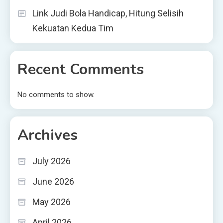
Link Judi Bola Handicap, Hitung Selisih
Kekuatan Kedua Tim
Recent Comments
No comments to show.
Archives
July 2026
June 2026
May 2026
April 2026