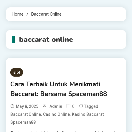
Home
Baccarat Online
baccarat online
slot
Cara Terbaik Untuk Menikmati
Baccarat: Bersama Spaceman88
0
Tagged
May 8, 2025
Admin
,
,
,
Baccarat Online
Casino Online
Kasino Baccarat
Spaceman88