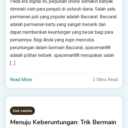
Pada era digital ini, perjudian online semakin banyak
diminati oleh para penjudi di seluruh dunia. Salah satu
permainan judi yang populer adalah Baccarat. Baccarat
adalah permainan kartu yang sangat menarik dan
dapat memberikan keuntungan yang besar bagi para
pemainnya. Bagi Anda yang ingin mencoba
peruntungan dalam bermain Baccarat, spaceman88
adalah pilihan terbaik. spaceman88 merupakan salah
[…]
Read More
2 Mins Read
live casino
Menuju Keberuntungan: Trik Bermain