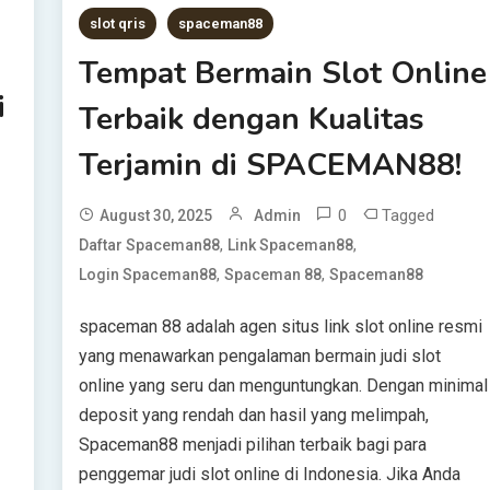
slot qris
spaceman88
Tempat Bermain Slot Online
i
Terbaik dengan Kualitas
Terjamin di SPACEMAN88!
0
Tagged
August 30, 2025
Admin
,
,
Daftar Spaceman88
Link Spaceman88
,
,
Login Spaceman88
Spaceman 88
Spaceman88
spaceman 88 adalah agen situs link slot online resmi
yang menawarkan pengalaman bermain judi slot
online yang seru dan menguntungkan. Dengan minimal
deposit yang rendah dan hasil yang melimpah,
Spaceman88 menjadi pilihan terbaik bagi para
penggemar judi slot online di Indonesia. Jika Anda