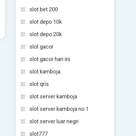
slot bet 200
slot depo 10k
d
slot depo 20k
slot gacor
slot gacor hari ini
slot kamboja
slot qris
slot server kamboja
slot server kamboja no 1
slot server luar negri
slot777