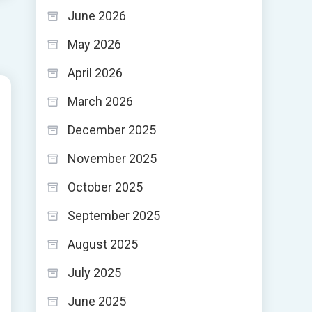
June 2026
May 2026
April 2026
March 2026
December 2025
November 2025
October 2025
September 2025
August 2025
July 2025
June 2025