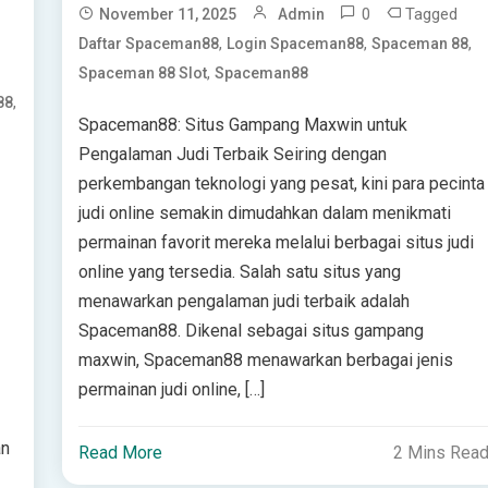
0
Tagged
November 11, 2025
Admin
,
,
,
Daftar Spaceman88
Login Spaceman88
Spaceman 88
,
Spaceman 88 Slot
Spaceman88
,
88
Spaceman88: Situs Gampang Maxwin untuk
Pengalaman Judi Terbaik Seiring dengan
perkembangan teknologi yang pesat, kini para pecinta
judi online semakin dimudahkan dalam menikmati
permainan favorit mereka melalui berbagai situs judi
online yang tersedia. Salah satu situs yang
menawarkan pengalaman judi terbaik adalah
Spaceman88. Dikenal sebagai situs gampang
maxwin, Spaceman88 menawarkan berbagai jenis
permainan judi online, […]
an
Read More
2 Mins Rea