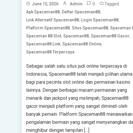
0
Tagged
June 15, 2026
Admin
,
,
Apk Spaceman88
Daftar Spaceman88
,
,
Link Alternatif Spaceman88
Login Spaceman88
,
,
Platform Spaceman88
Situs Spaceman88
Spaceman 
,
,
,
Spaceman 88 Slot
Spaceman88
Spaceman88 Gacor
,
,
Spaceman88 Link
Spaceman88 Online
Spaceman88 Terpercaya
Sebagai salah satu situs judi online terpercaya di
Indonesia, Spaceman88 telah menjadi pilihan utama
bagi para pecinta slot online dan permainan kasino
lainnya. Dengan berbagai macam permainan yang
menarik dan jackpot yang melimpah, Spaceman88
gacor menjadi platform yang sangat diminati oleh
banyak pemain. Platform Spaceman88 menawarkan
pengalaman bermain yang sangat menyenangkan d
menghibur dengan tampilan […]