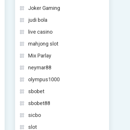
Joker Gaming
judi bola
live casino
mahjong slot
Mix Parlay
neymar88
olympus1000
sbobet
sbobet88
sicbo
slot