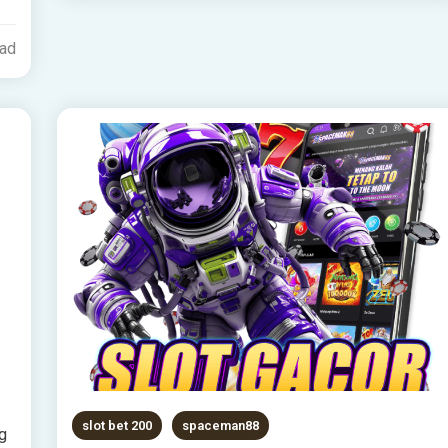
ead
slot bet 200
spaceman88
g