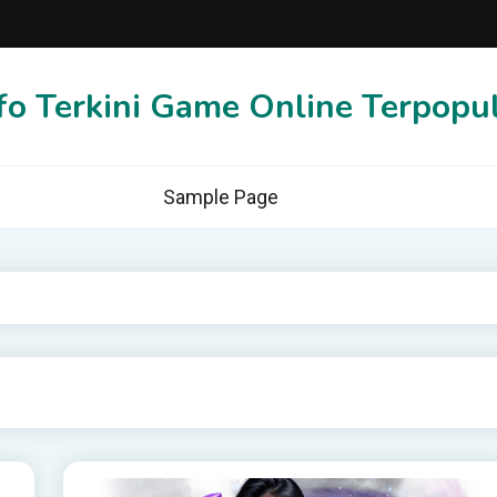
fo Terkini Game Online Terpopu
Sample Page