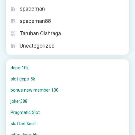
spaceman
spaceman88
Taruhan Olahraga
Uncategorized
depo 10k
slot depo 5k
bonus new member 100
joker388
Pragmatic Slot
slot bet kecil
situs depo 5k