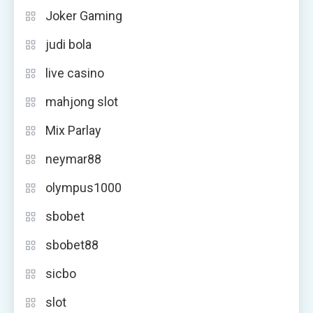
Joker Gaming
judi bola
live casino
mahjong slot
Mix Parlay
neymar88
olympus1000
sbobet
sbobet88
sicbo
slot