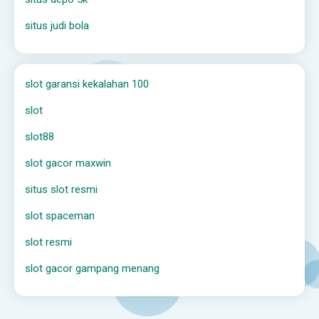
situs judi bola
slot garansi kekalahan 100
slot
slot88
slot gacor maxwin
situs slot resmi
slot spaceman
slot resmi
slot gacor gampang menang