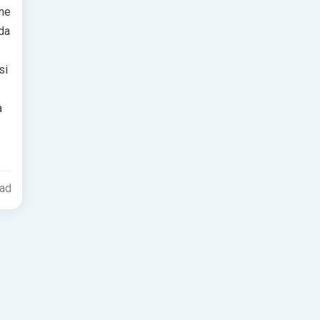
ine
da
si
a
ead