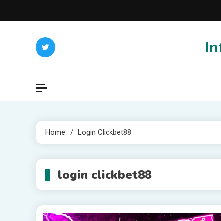
Skip
to
content
In
Home
Login Clickbet88
login clickbet88