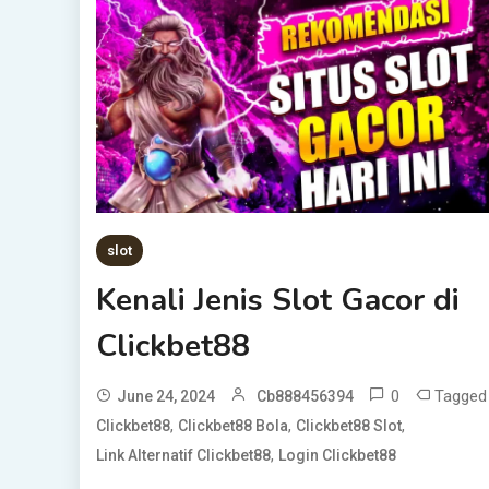
slot
Kenali Jenis Slot Gacor di
Clickbet88
0
Tagged
June 24, 2024
Cb888456394
,
,
,
Clickbet88
Clickbet88 Bola
Clickbet88 Slot
,
Link Alternatif Clickbet88
Login Clickbet88