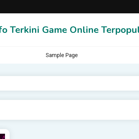
fo Terkini Game Online Terpopu
Sample Page