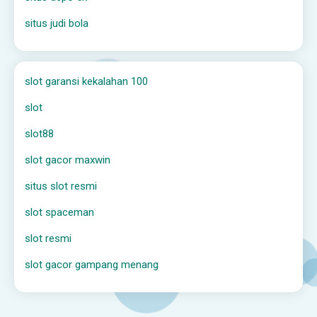
situs judi bola
slot garansi kekalahan 100
slot
slot88
slot gacor maxwin
situs slot resmi
slot spaceman
slot resmi
slot gacor gampang menang