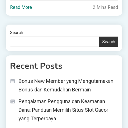
Read More
2 Mins Read
Search
Search
Recent Posts
Bonus New Member yang Mengutamakan
Bonus dan Kemudahan Bermain
Pengalaman Pengguna dan Keamanan
Dana: Panduan Memilih Situs Slot Gacor
yang Terpercaya