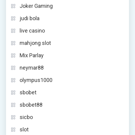
Joker Gaming
judi bola
live casino
mahjong slot
Mix Parlay
neymar88
olympus1000
sbobet
sbobet88
sicbo
slot