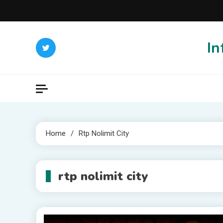
Skip
to
content
In
Home
Rtp Nolimit City
rtp nolimit city