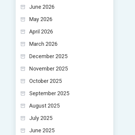
June 2026
May 2026
April 2026
March 2026
December 2025
November 2025
October 2025
September 2025
August 2025
July 2025
June 2025