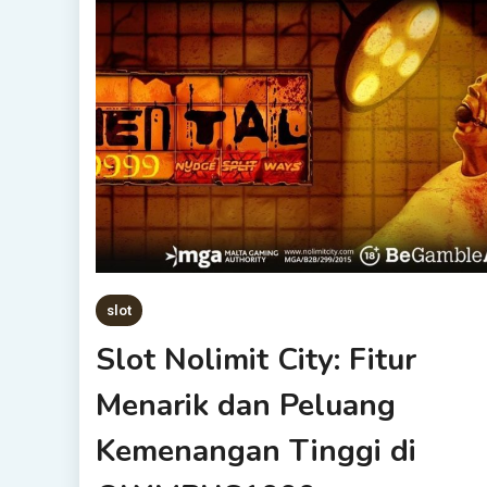
slot
Slot Nolimit City: Fitur
Menarik dan Peluang
Kemenangan Tinggi di