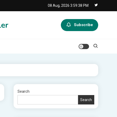
08 Aug, 2026
3:59:39 PM
ler
Subscribe
Search
Search