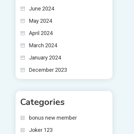
June 2024
May 2024
April 2024
March 2024
January 2024
December 2023
Categories
bonus new member
Joker 123