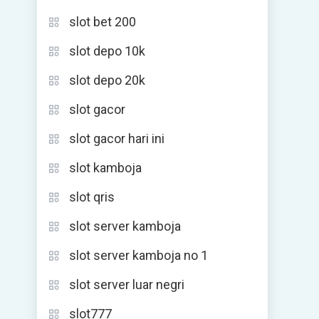
slot bet 200
slot depo 10k
slot depo 20k
slot gacor
slot gacor hari ini
slot kamboja
slot qris
slot server kamboja
slot server kamboja no 1
slot server luar negri
slot777