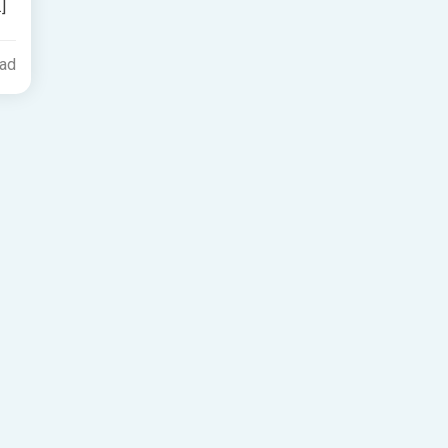
]
ead