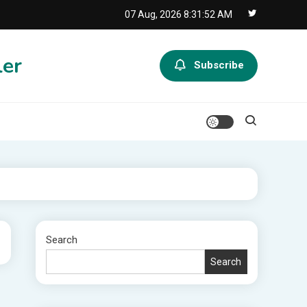
07 Aug, 2026
8:31:53 AM
ler
Subscribe
Search
Search