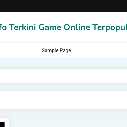
fo Terkini Game Online Terpopu
Sample Page