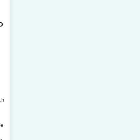
o
ah
ne