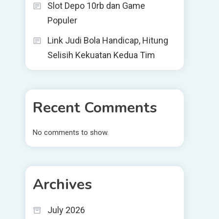
Slot Depo 10rb dan Game
Populer
Link Judi Bola Handicap, Hitung
Selisih Kekuatan Kedua Tim
Recent Comments
No comments to show.
Archives
July 2026