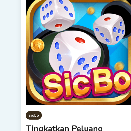
sicbo
Tingkatkan Peluang