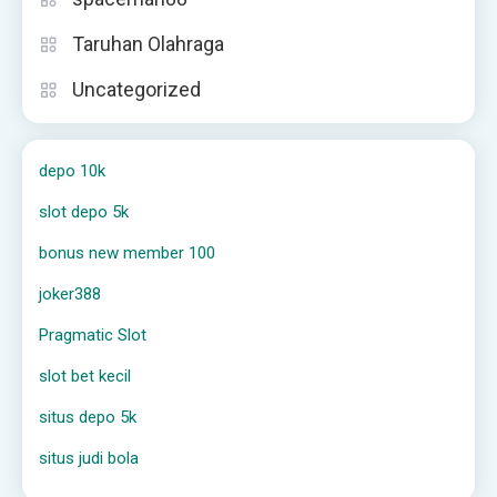
Taruhan Olahraga
Uncategorized
depo 10k
slot depo 5k
bonus new member 100
joker388
Pragmatic Slot
slot bet kecil
situs depo 5k
situs judi bola