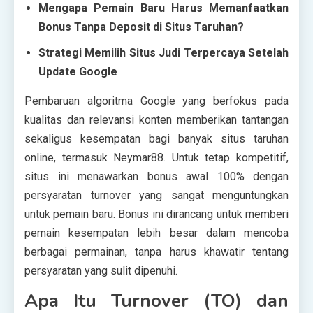
Mengapa Pemain Baru Harus Memanfaatkan
Bonus Tanpa Deposit di Situs Taruhan?
Strategi Memilih Situs Judi Terpercaya Setelah
Update Google
Pembaruan algoritma Google yang berfokus pada
kualitas dan relevansi konten memberikan tantangan
sekaligus kesempatan bagi banyak situs taruhan
online, termasuk Neymar88. Untuk tetap kompetitif,
situs ini menawarkan bonus awal 100% dengan
persyaratan turnover yang sangat menguntungkan
untuk pemain baru. Bonus ini dirancang untuk memberi
pemain kesempatan lebih besar dalam mencoba
berbagai permainan, tanpa harus khawatir tentang
persyaratan yang sulit dipenuhi.
Apa Itu Turnover (TO) dan