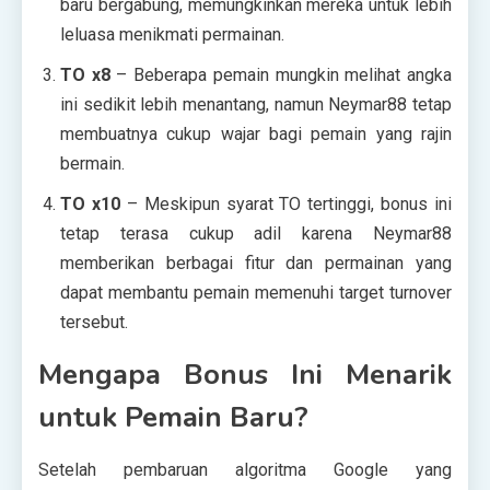
baru bergabung, memungkinkan mereka untuk lebih
leluasa menikmati permainan.
TO x8
– Beberapa pemain mungkin melihat angka
ini sedikit lebih menantang, namun Neymar88 tetap
membuatnya cukup wajar bagi pemain yang rajin
bermain.
TO x10
– Meskipun syarat TO tertinggi, bonus ini
tetap terasa cukup adil karena Neymar88
memberikan berbagai fitur dan permainan yang
dapat membantu pemain memenuhi target turnover
tersebut.
Mengapa Bonus Ini Menarik
untuk Pemain Baru?
Setelah pembaruan algoritma Google yang