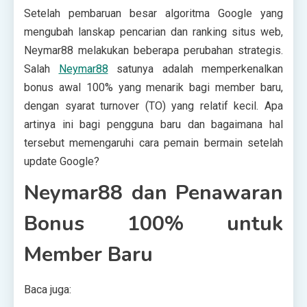
Setelah pembaruan besar algoritma Google yang
mengubah lanskap pencarian dan ranking situs web,
Neymar88 melakukan beberapa perubahan strategis.
Salah
Neymar88
satunya adalah memperkenalkan
bonus awal 100% yang menarik bagi member baru,
dengan syarat turnover (TO) yang relatif kecil. Apa
artinya ini bagi pengguna baru dan bagaimana hal
tersebut memengaruhi cara pemain bermain setelah
update Google?
Neymar88 dan Penawaran
Bonus 100% untuk
Member Baru
Baca juga: