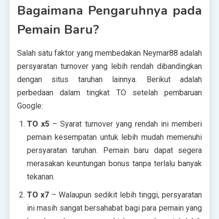
Bagaimana Pengaruhnya pada
Pemain Baru?
Salah satu faktor yang membedakan Neymar88 adalah
persyaratan turnover yang lebih rendah dibandingkan
dengan situs taruhan lainnya. Berikut adalah
perbedaan dalam tingkat TO setelah pembaruan
Google:
TO x5
– Syarat turnover yang rendah ini memberi
pemain kesempatan untuk lebih mudah memenuhi
persyaratan taruhan. Pemain baru dapat segera
merasakan keuntungan bonus tanpa terlalu banyak
tekanan.
TO x7
– Walaupun sedikit lebih tinggi, persyaratan
ini masih sangat bersahabat bagi para pemain yang