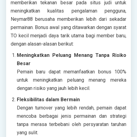
memberikan tekanan besar pada situs judi untuk
meningkatkan kualitas pengalaman pengguna,
Neymar88 berusaha memberikan lebih dari sekadar
permainan. Bonus awal yang ditawarkan dengan syarat
TO kecil menjadi daya tarik utama bagi member baru,
dengan alasan-alasan berikut:
Meningkatkan Peluang Menang Tanpa Risiko
Besar
Pemain baru dapat memanfaatkan bonus 100%
untuk meningkatkan peluang menang mereka
dengan risiko yang jauh lebih kecil.
Fleksibilitas dalam Bermain
Dengan turnover yang lebih rendah, pemain dapat
mencoba berbagai jenis permainan dan strategi
tanpa merasa terbebani oleh persyaratan taruhan
yang sulit.