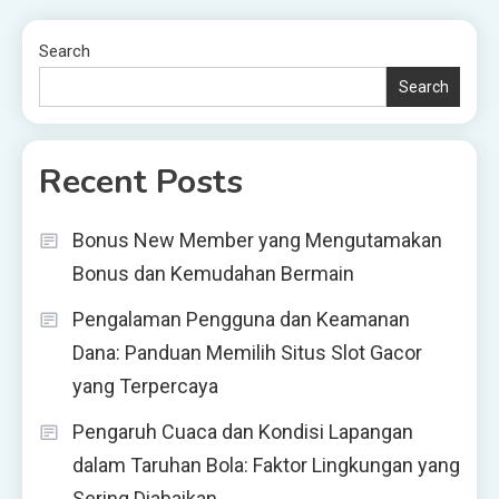
Search
Search
Recent Posts
Bonus New Member yang Mengutamakan
Bonus dan Kemudahan Bermain
Pengalaman Pengguna dan Keamanan
Dana: Panduan Memilih Situs Slot Gacor
yang Terpercaya
Pengaruh Cuaca dan Kondisi Lapangan
dalam Taruhan Bola: Faktor Lingkungan yang
Sering Diabaikan