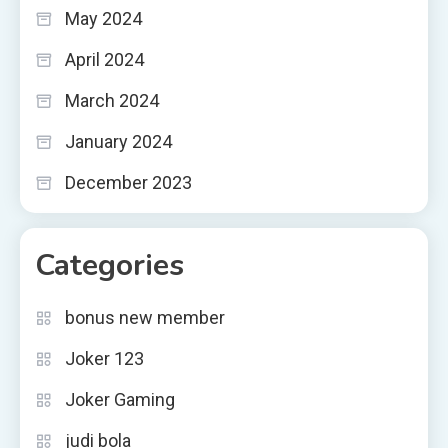
May 2024
April 2024
March 2024
January 2024
December 2023
Categories
bonus new member
Joker 123
Joker Gaming
judi bola