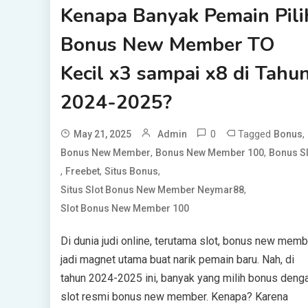
Kenapa Banyak Pemain Pili
Bonus New Member TO
Kecil x3 sampai x8 di Tahu
2024-2025?
0
Tagged
,
May 21, 2025
Admin
Bonus
,
,
Bonus New Member
Bonus New Member 100
Bonus Sl
,
,
,
Freebet
Situs Bonus
,
Situs Slot Bonus New Member Neymar88
Slot Bonus New Member 100
Di dunia judi online, terutama slot, bonus new memb
jadi magnet utama buat narik pemain baru. Nah, di
tahun 2024-2025 ini, banyak yang milih bonus deng
slot resmi bonus new member. Kenapa? Karena