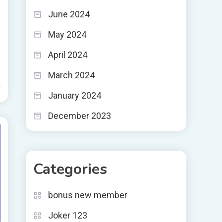
June 2024
May 2024
April 2024
March 2024
d
January 2024
December 2023
Categories
bonus new member
Joker 123