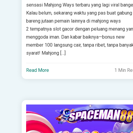
sensasi Mahjong Ways terbaru yang lagi viral bange
Kalau belum, sekarang waktu yang pas buat gabung
bareng jutaan pemain lainnya di mahjong ways
2 tempatnya slot gacor dengan peluang menang ya
menggoda iman. Dan kabar baiknya—bonus new
member 100 langsung cair, tanpa ribet, tanpa banya
syarat! Mahjong […]
Read More
1 Min R