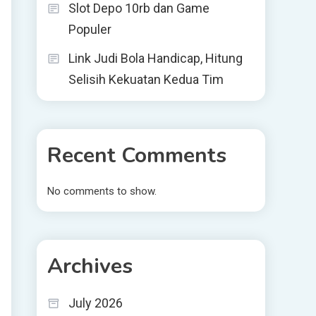
Slot Depo 10rb dan Game
Populer
Link Judi Bola Handicap, Hitung
Selisih Kekuatan Kedua Tim
Recent Comments
No comments to show.
Archives
July 2026