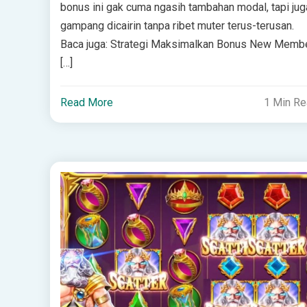
bonus ini gak cuma ngasih tambahan modal, tapi jug
gampang dicairin tanpa ribet muter terus-terusan.
Baca juga: Strategi Maksimalkan Bonus New Memb
[…]
Read More
1 Min R