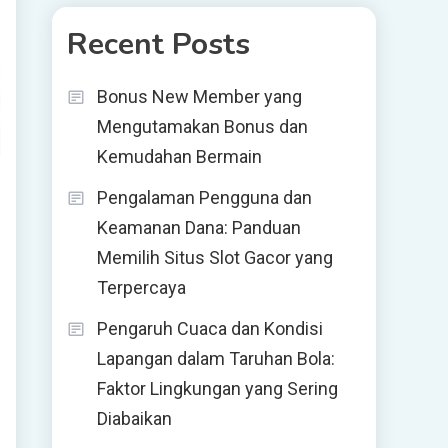
Recent Posts
Bonus New Member yang
Mengutamakan Bonus dan
Kemudahan Bermain
Pengalaman Pengguna dan
Keamanan Dana: Panduan
Memilih Situs Slot Gacor yang
Terpercaya
Pengaruh Cuaca dan Kondisi
Lapangan dalam Taruhan Bola:
Faktor Lingkungan yang Sering
Diabaikan