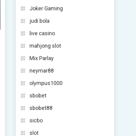
Joker Gaming
judi bola
live casino
mahjong slot
Mix Parlay
neymar88
olympus1000
sbobet
sbobet88
sicbo
slot