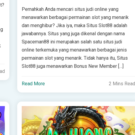
t?
Pernahkah Anda mencari situs judi online yang
menawarkan berbagai permainan slot yang menarik
dan menghibur? Jika iya, maka Situs Slot88 adalah
ng
jawabannya. Situs yang juga dikenal dengan nama
Spaceman88 ini merupakan salah satu situs judi
k
online terkemuka yang menawarkan berbagai jenis
permainan slot yang menarik. Tidak hanya itu, Situs
Slot88 juga menawarkan Bonus New Member […]
ead
Read More
2 Mins Rea