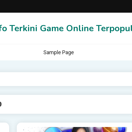
fo Terkini Game Online Terpopu
Sample Page
0