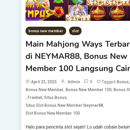
bonus new member
slot
Main Mahjong Ways Terbar
di NEYMAR88, Bonus New
Member 100 Langsung Cair
0
Tagged
,
April 23, 2025
Admin
Bonus
,
,
Bonus New Member
Bonus New Member 100
Bonus Sl
,
,
,
Freebet
Situs Bonus
,
Situs Slot Bonus New Member Neymar88
Slot Bonus New Member 100
Halo para pencinta slot sejati! Lo udah cobain belu