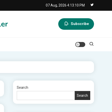
07 Aug, 2026
4:13:12 PM
ler
Subscribe
Search
Search