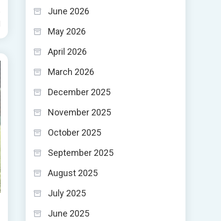
June 2026
d
May 2026
April 2026
March 2026
December 2025
November 2025
October 2025
September 2025
August 2025
July 2025
June 2025