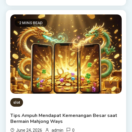
2 MINS READ
slot
Tips Ampuh Mendapat Kemenangan Besar saat
Bermain Mahjong Ways
0
June 24, 2026
admin