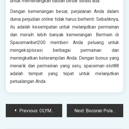
untuk memenangkan hadiah besar selalu ada.
Dengan kemenangan besar, perjalanan Anda dalam
dunia perjudian online tidak harus berhenti. Sebaliknya,
itu adalah kesempatan untuk melanjutkan permainan
dan meraih lebih banyak kemenangan. Bermain di
Spacemanbet200 memberi Anda peluang untuk
mengeksplorasi berbagai permainan dan
meningkatkan keterampilan Anda. Dengan bonus yang
menarik dan permainan yang seru, spaceman-slot88
adalah tempat yang tepat untuk melanjutkan
petualangan Anda
Post
Previous:
OLYMPUS1000: Situs Slot Gacor dengan Layanan 24/7 dan Kemudahan Deposit Pulsa 10K
Next:
Bocoran Pola Pragmatic Play Kunci Sukses Jackpot di 2024
navigation