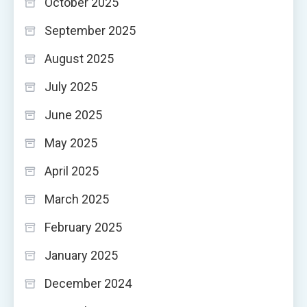
October 2025
September 2025
August 2025
July 2025
June 2025
May 2025
April 2025
March 2025
February 2025
January 2025
December 2024