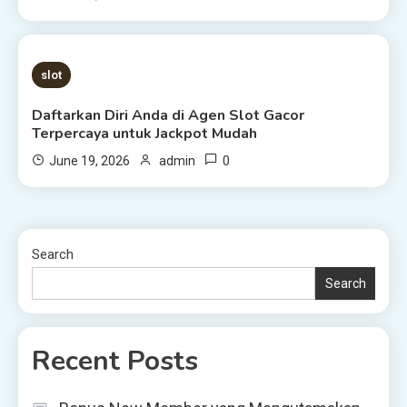
3 MINS READ
slot
Daftarkan Diri Anda di Agen Slot Gacor
Terpercaya untuk Jackpot Mudah
0
June 19, 2026
admin
Search
Search
Recent Posts