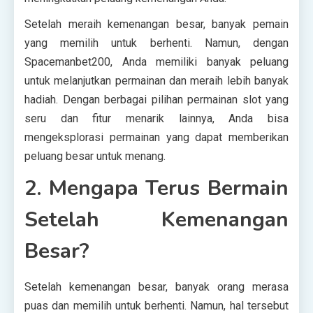
Setelah meraih kemenangan besar, banyak pemain
yang memilih untuk berhenti. Namun, dengan
Spacemanbet200, Anda memiliki banyak peluang
untuk melanjutkan permainan dan meraih lebih banyak
hadiah. Dengan berbagai pilihan permainan slot yang
seru dan fitur menarik lainnya, Anda bisa
mengeksplorasi permainan yang dapat memberikan
peluang besar untuk menang.
2. Mengapa Terus Bermain
Setelah Kemenangan
Besar?
Setelah kemenangan besar, banyak orang merasa
puas dan memilih untuk berhenti. Namun, hal tersebut