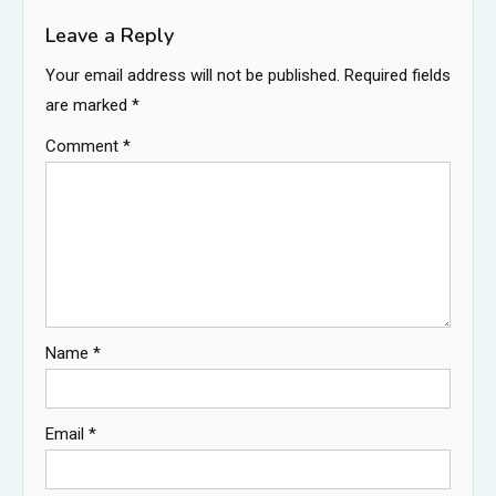
Leave a Reply
Your email address will not be published.
Required fields
are marked
*
Comment
*
Name
*
Email
*