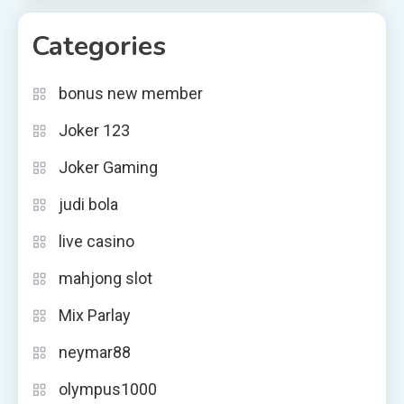
Categories
bonus new member
Joker 123
Joker Gaming
judi bola
live casino
mahjong slot
Mix Parlay
neymar88
olympus1000