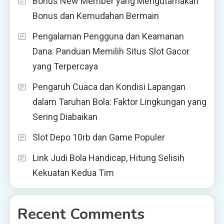
Bonus New Member yang Mengutamakan
Bonus dan Kemudahan Bermain
Pengalaman Pengguna dan Keamanan
Dana: Panduan Memilih Situs Slot Gacor
yang Terpercaya
Pengaruh Cuaca dan Kondisi Lapangan
dalam Taruhan Bola: Faktor Lingkungan yang
Sering Diabaikan
Slot Depo 10rb dan Game Populer
Link Judi Bola Handicap, Hitung Selisih
Kekuatan Kedua Tim
Recent Comments