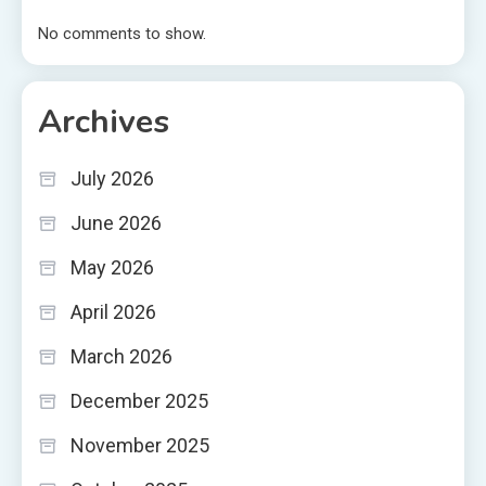
No comments to show.
Archives
July 2026
June 2026
May 2026
April 2026
March 2026
December 2025
November 2025