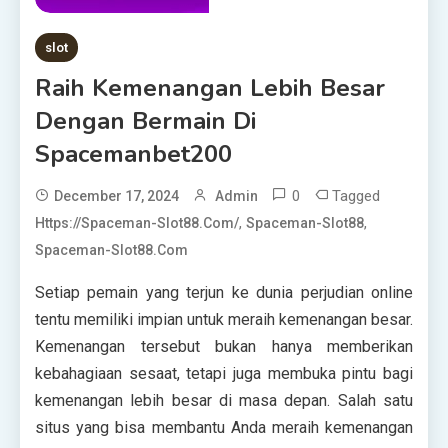
slot
Raih Kemenangan Lebih Besar
Dengan Bermain Di
Spacemanbet200
0
Tagged
December 17, 2024
Admin
,
,
Https://spaceman-Slot88.com/
Spaceman-Slot88
Spaceman-Slot88.com
Setiap pemain yang terjun ke dunia perjudian online
tentu memiliki impian untuk meraih kemenangan besar.
Kemenangan tersebut bukan hanya memberikan
kebahagiaan sesaat, tetapi juga membuka pintu bagi
kemenangan lebih besar di masa depan. Salah satu
situs yang bisa membantu Anda meraih kemenangan