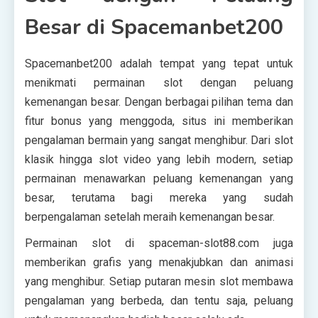
Besar di Spacemanbet200
Spacemanbet200 adalah tempat yang tepat untuk
menikmati permainan slot dengan peluang
kemenangan besar. Dengan berbagai pilihan tema dan
fitur bonus yang menggoda, situs ini memberikan
pengalaman bermain yang sangat menghibur. Dari slot
klasik hingga slot video yang lebih modern, setiap
permainan menawarkan peluang kemenangan yang
besar, terutama bagi mereka yang sudah
berpengalaman setelah meraih kemenangan besar.
Permainan slot di spaceman-slot88.com juga
memberikan grafis yang menakjubkan dan animasi
yang menghibur. Setiap putaran mesin slot membawa
pengalaman yang berbeda, dan tentu saja, peluang