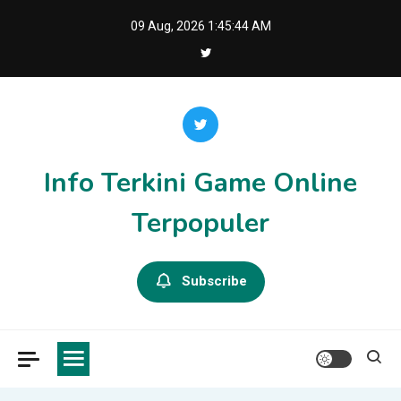
Skip
09 Aug, 2026
1:45:45 AM
to
content
Info Terkini Game Online
Terpopuler
Subscribe