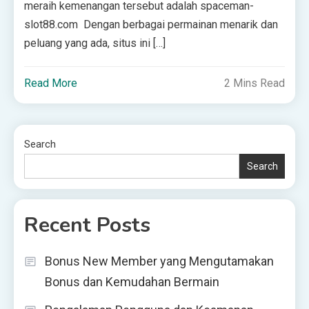
meraih kemenangan tersebut adalah spaceman-
slot88.com Dengan berbagai permainan menarik dan
peluang yang ada, situs ini […]
Read More
2 Mins Read
Search
Search
Recent Posts
Bonus New Member yang Mengutamakan
Bonus dan Kemudahan Bermain