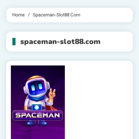
Home
Spaceman-Slot88.com
spaceman-slot88.com