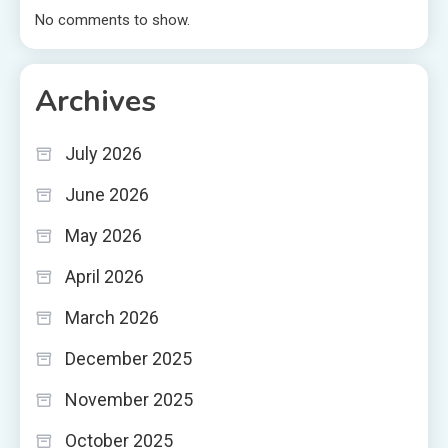
No comments to show.
Archives
July 2026
June 2026
May 2026
April 2026
March 2026
December 2025
November 2025
October 2025