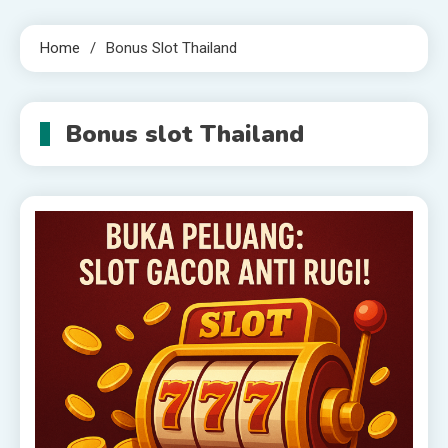
Home
Bonus Slot Thailand
Bonus slot Thailand