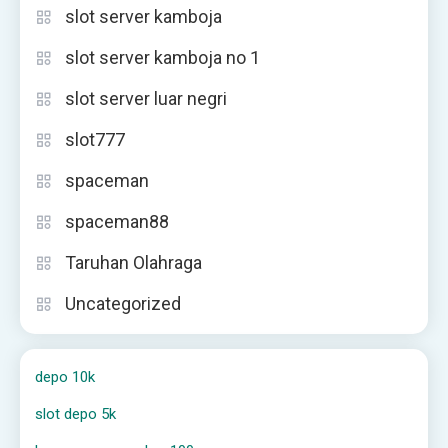
slot server kamboja
slot server kamboja no 1
slot server luar negri
slot777
spaceman
spaceman88
Taruhan Olahraga
Uncategorized
depo 10k
slot depo 5k