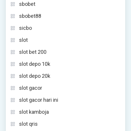
sbobet
sbobet88
sicbo
slot
slot bet 200
slot depo 10k
slot depo 20k
slot gacor
slot gacor hari ini
slot kamboja
slot qris