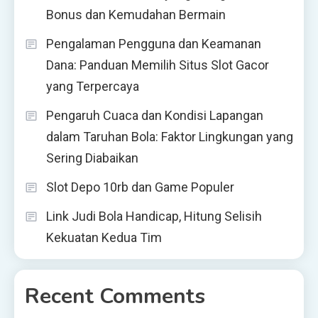
Bonus dan Kemudahan Bermain
Pengalaman Pengguna dan Keamanan
Dana: Panduan Memilih Situs Slot Gacor
yang Terpercaya
Pengaruh Cuaca dan Kondisi Lapangan
dalam Taruhan Bola: Faktor Lingkungan yang
Sering Diabaikan
Slot Depo 10rb dan Game Populer
Link Judi Bola Handicap, Hitung Selisih
Kekuatan Kedua Tim
Recent Comments