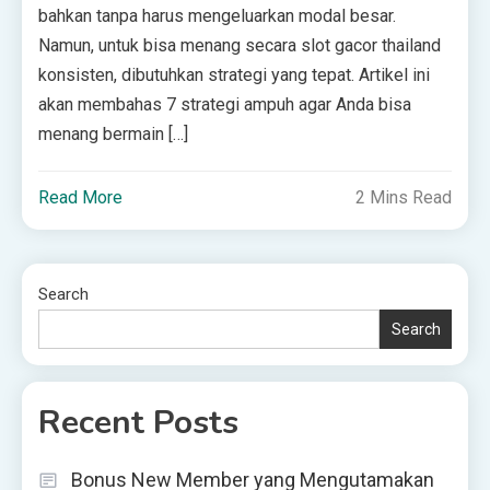
bahkan tanpa harus mengeluarkan modal besar.
Namun, untuk bisa menang secara slot gacor thailand
konsisten, dibutuhkan strategi yang tepat. Artikel ini
akan membahas 7 strategi ampuh agar Anda bisa
menang bermain […]
Read More
2 Mins Read
Search
Search
Recent Posts
Bonus New Member yang Mengutamakan