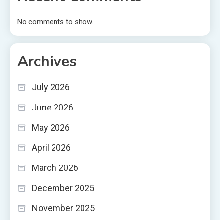
No comments to show.
Archives
July 2026
June 2026
May 2026
April 2026
March 2026
December 2025
November 2025