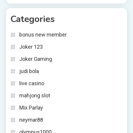
Categories
bonus new member
Joker 123
Joker Gaming
judi bola
live casino
mahjong slot
Mix Parlay
neymar88
olympus1000