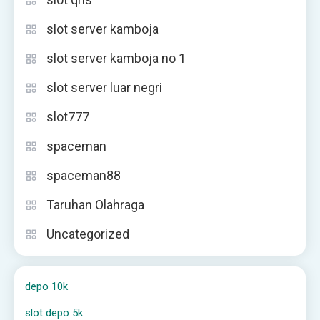
slot server kamboja
slot server kamboja no 1
slot server luar negri
slot777
spaceman
spaceman88
Taruhan Olahraga
Uncategorized
depo 10k
slot depo 5k