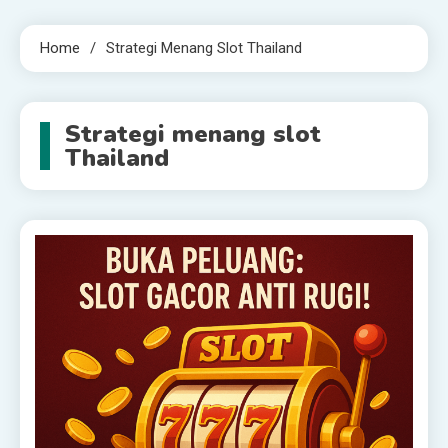
Home
Strategi Menang Slot Thailand
Strategi menang slot
Thailand