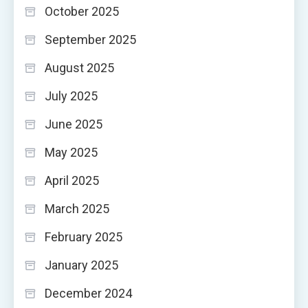
October 2025
September 2025
August 2025
July 2025
June 2025
May 2025
April 2025
March 2025
February 2025
January 2025
December 2024