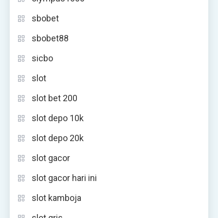
sbobet
sbobet88
sicbo
slot
slot bet 200
slot depo 10k
slot depo 20k
slot gacor
slot gacor hari ini
slot kamboja
slot qris