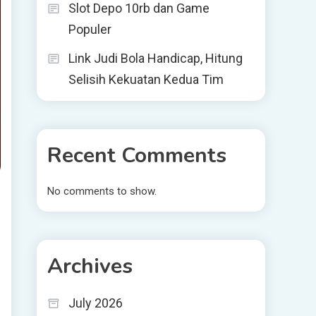
Slot Depo 10rb dan Game
Populer
Link Judi Bola Handicap, Hitung
Selisih Kekuatan Kedua Tim
Recent Comments
No comments to show.
Archives
July 2026