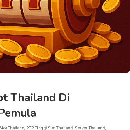
ot Thailand Di
Pemula
,
,
,
Slot Thailand
RTP Tinggi Slot Thailand
Server Thailand