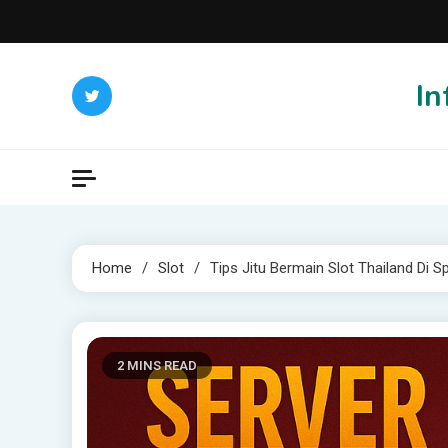
Skip
to
content
In
Home
Slot
Tips Jitu Bermain Slot Thailand Di
2 MINS READ