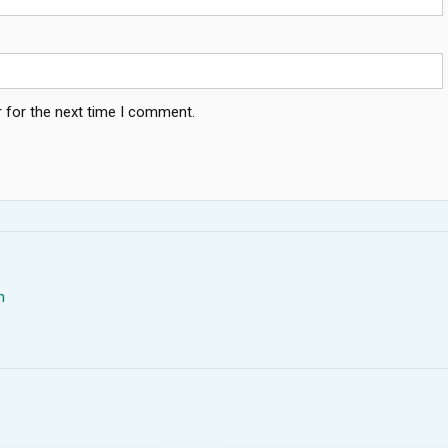
 for the next time I comment.
m