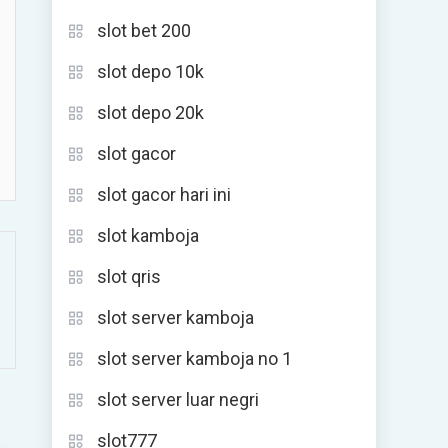
slot bet 200
slot depo 10k
slot depo 20k
slot gacor
slot gacor hari ini
slot kamboja
slot qris
slot server kamboja
slot server kamboja no 1
slot server luar negri
slot777