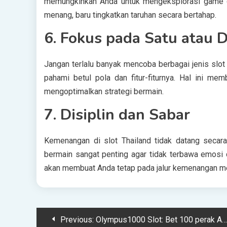
memungkinkan Anda untuk mengeksplorasi game d
menang, baru tingkatkan taruhan secara bertahap.
6. Fokus pada Satu atau 
Jangan terlalu banyak mencoba berbagai jenis slot
pahami betul pola dan fitur-fiturnya. Hal ini m
mengoptimalkan strategi bermain.
7. Disiplin dan Sabar
Kemenangan di slot Thailand tidak datang secara 
bermain sangat penting agar tidak terbawa emosi
akan membuat Anda tetap pada jalur kemenangan me
Post
Previous:
Olympus1000 Slot: Bet 100 perak Auto Jackpot