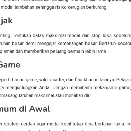
n modal tambahan sehingga risiko kerugian berkurang.
jak
nting. Tentukan batas maksimal modal dan stop loss sebelu
ruhan besar demi mengejar kemenangan besar. Bertaruh secar
ap aman dan memberikan peluang bermain lebih lama.
 Game
perti bonus game, wild, scatter, dan fitur khusus lainnya. Pelajar
ut bisa menguntungkan Anda. Dengan memahami mekanisme game
emasang taruhan maksimal atau menahan diri.
mum di Awal
trategi cerdas agar modal kecil tetap bisa bertahan lama. In