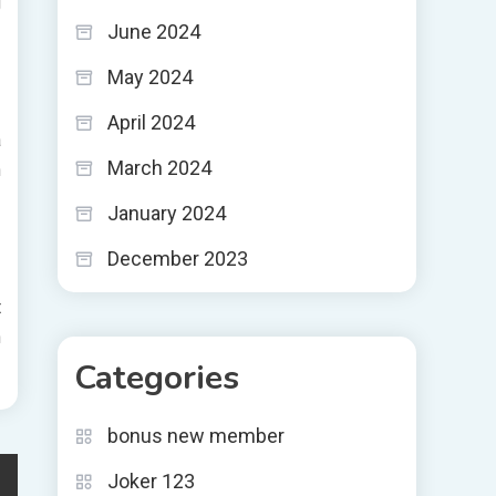
g
June 2024
May 2024
April 2024
a
March 2024
n
January 2024
December 2023
t
n
Categories
bonus new member
Joker 123